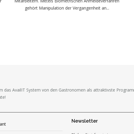
r
Mitarbeitern. Mittels Biometrischen Anmeldeverfahren
m
gehört Manipulation der Vergangenheit an...
m das AvailIT System von den Gastronomen als attraktivste Programm
te!
Newsletter
ant