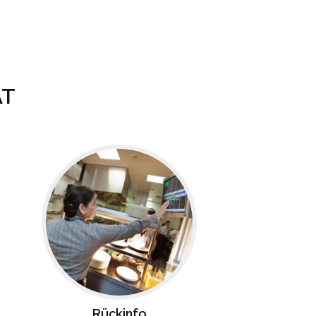
ÄT
Rückinfo