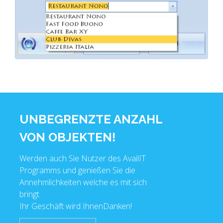
UNBEGRENZTE ANZAHL
VON OBJEKTEN!
Werden auch Sie Nutzer des AvailIT
Programms und genießen Sie die
Annehmlichkeiten welche es mit sich
bringt.
Ihr Geschäft wird IhnenDanken!